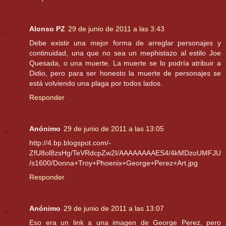
Alonso PZ
29 de junio de 2011 a las 3:43
Debe existir una mejor forma de arreglar personajes y
continuidad, una que no sea un mephistazo al estilo Joe
Quesada, o una muerte. La muerte se lo podría atribuir a
Didio, pero para ser honesto la muerte de personajes se
está volviendo una plaga por todos lados.
Responder
Anónimo
29 de junio de 2011 a las 13:05
http://4.bp.blogspot.com/-
ZfU8ol8zsHg/TeVRdcpZw2I/AAAAAAAAES4/4kMDzoUMFJU
/s1600/Donna+Troy+Phoenix+George+Perez+Art.jpg
Responder
Anónimo
29 de junio de 2011 a las 13:07
Eso era un link a una imagen de George Perez, pero