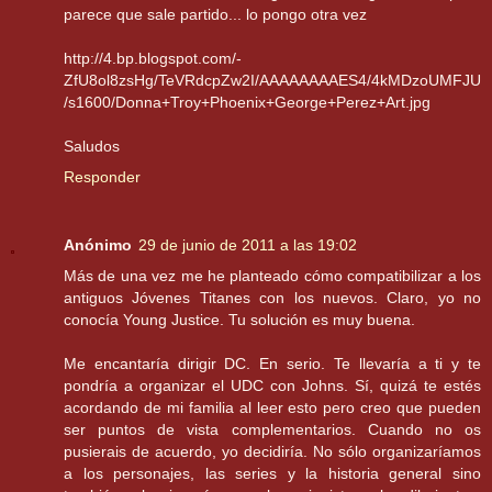
parece que sale partido... lo pongo otra vez
http://4.bp.blogspot.com/-
ZfU8ol8zsHg/TeVRdcpZw2I/AAAAAAAAES4/4kMDzoUMFJU
/s1600/Donna+Troy+Phoenix+George+Perez+Art.jpg
Saludos
Responder
Anónimo
29 de junio de 2011 a las 19:02
Más de una vez me he planteado cómo compatibilizar a los
antiguos Jóvenes Titanes con los nuevos. Claro, yo no
conocía Young Justice. Tu solución es muy buena.
Me encantaría dirigir DC. En serio. Te llevaría a ti y te
pondría a organizar el UDC con Johns. Sí, quizá te estés
acordando de mi familia al leer esto pero creo que pueden
ser puntos de vista complementarios. Cuando no os
pusierais de acuerdo, yo decidiría. No sólo organizaríamos
a los personajes, las series y la historia general sino