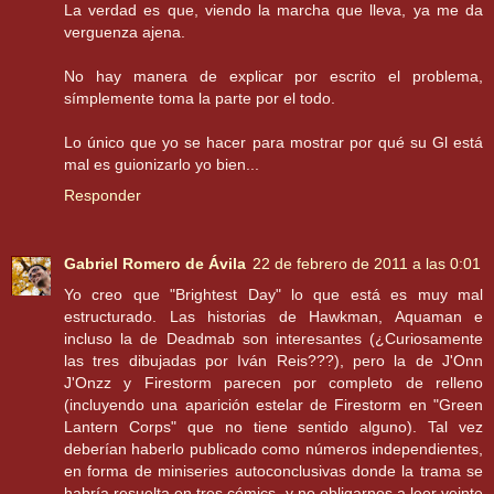
La verdad es que, viendo la marcha que lleva, ya me da
verguenza ajena.
No hay manera de explicar por escrito el problema,
símplemente toma la parte por el todo.
Lo único que yo se hacer para mostrar por qué su Gl está
mal es guionizarlo yo bien...
Responder
Gabriel Romero de Ávila
22 de febrero de 2011 a las 0:01
Yo creo que "Brightest Day" lo que está es muy mal
estructurado. Las historias de Hawkman, Aquaman e
incluso la de Deadmab son interesantes (¿Curiosamente
las tres dibujadas por Iván Reis???), pero la de J'Onn
J'Onzz y Firestorm parecen por completo de relleno
(incluyendo una aparición estelar de Firestorm en "Green
Lantern Corps" que no tiene sentido alguno). Tal vez
deberían haberlo publicado como números independientes,
en forma de miniseries autoconclusivas donde la trama se
habría resuelta en tres cómics, y no obligarnos a leer veinte