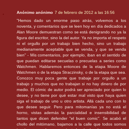
Anónimo anónimo
7 de febrero de 2012 a las 16:56
"Hemos dado un enorme paso atrás, volvemos a los
noventa, y comentarios que se leen hoy en día dedicados a
Alan Moore demuestran como se está denigrando no ya la
figura del escritor, sino la del autor. Ya no importa el respeto
ni el orgullo por un trabajo bien hecho, sino un trabajo
medianamente aceptable que se venda, y que se venda
bien" - Mis comentarios, por ejemplo, iban en el sentido de
que puedan editarse secuelas o precuelas a series como
Watchmen. Hablaremos entonces de la etapa Moore de
Watchmen o de la etapa Straczinsky, o de la etapa que sea.
Conozco muy poca gente que trabaje por orgullo a un
trabajo y muchos que no trabajan si no hay dinero de por
medio. El cómic de autor podrá ser apreciado por quien lo
desee, y no tiene por qué estar mal visto que haya quien
siga el trabajo de uno u otro artista. Allá cada uno con lo
que desee seguir. Pero para mitomanías ya no está el
horno, vistas además la parcialidad e insensibilidad de
tantos que dicen defender "el buen comic". Se acabó el
chollo del mitómano, bajamos a la calle que todos somos